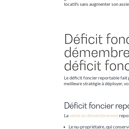
locatifs sans augmenter son assie
Déficit fon
démembrem
déficit fon
Le déficit foncier reportable fait
meilleure stratégie à déployer, vo
Déficit foncier r
La
vente en démembrement
repos
Le nu-propriétaire, qui conserv