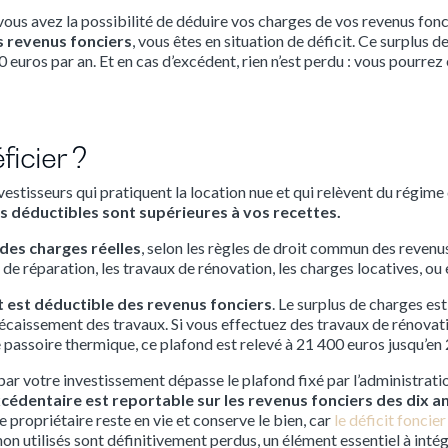
 vous avez la possibilité de déduire vos charges de vos revenus fonc
s revenus fonciers
, vous êtes en situation de déficit. Ce surplus 
 euros par an. Et en cas d’excédent, rien n’est perdu : vous pourrez
icier ?
nvestisseurs qui pratiquent la location nue et qui relèvent du régime
s déductibles sont supérieures à vos recettes.
des charges réelles
, selon les règles de droit commun des reven
de réparation, les travaux de rénovation, les charges locatives, ou 
it est déductible des revenus fonciers
. Le surplus de charges est
caissement des travaux. Si vous effectuez des travaux de rénovati
passoire thermique, ce plafond est relevé à 21 400 euros jusqu’en
par votre investissement dépasse le plafond fixé par l’administratio
excédentaire est reportable sur les revenus fonciers des dix a
 propriétaire reste en vie et conserve le bien, car
le déficit foncie
non utilisés sont définitivement perdus, un élément essentiel à inté