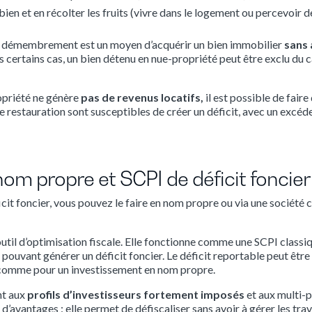
le bien et en récolter les fruits (vivre dans le logement ou percevoir d
 en démembrement est un moyen d’acquérir un bien immobilier
sans 
 certains cas, un bien détenu en nue-propriété peut être exclu du ca
opriété ne génère
pas de revenus locatifs,
il est possible de faire
restauration sont susceptibles de créer un déficit, avec un excéde
 nom propre et SCPI de déficit foncier
icit foncier, vous pouvez le faire en nom propre ou via une société
outil d’optimisation fiscale. Elle fonctionne comme une SCPI classiq
 pouvant générer un déficit foncier. Le déficit reportable peut être
, comme pour un investissement en nom propre.
nt aux
profils d’investisseurs fortement imposés
et aux multi-p
d’avantages : elle permet de défiscaliser sans avoir à gérer les tra