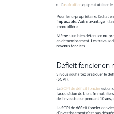
L’
usufruitier
, qui peut utiliser 
Pour le nu-propriétaire, l’achat
imposable.
Autre avantage : dans
immobilière.
Même si un bien détenu en nu-pr
en démembrement. Les travaux de 
revenus fonciers.
Déficit foncier en
Si vous souhaitez pratiquer le déf
(SCPI).
La
SCPI de déficit foncier
est un 
l’acquisition de biens immobiliers
de l’investisseur pendant 10 ans
La SCPI de déficit foncier convie
d’investissement n’est pas dénuée 