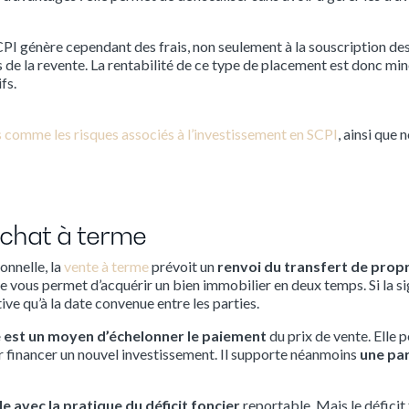
PI génère cependant des frais, non seulement à la souscription des
s de la revente. La rentabilité de ce type de placement est donc min
fs.
s comme les risques associés à l’investissement en SCPI
, ainsi que 
 achat à terme
onnelle, la
vente à terme
prévoit un
renvoi du transfert de prop
me vous permet d’acquérir un bien immobilier en deux temps. Si la s
tive qu’à la date convenue entre les parties.
e est un moyen d’échelonner le paiement
du prix de vente. Elle
r financer un nouvel investissement. Il supporte néanmoins
une par
 avec la pratique du déficit foncier
reportable. Mais le déficit