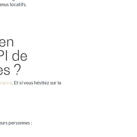
nus locatifs.
 en
I de
es ?
France
. Et si vous hésitez sur la
eurs personnes :