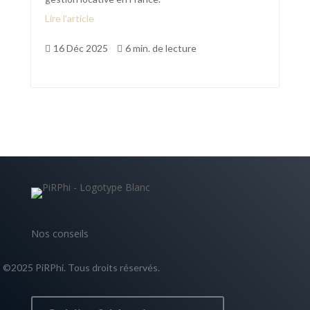
Lire l'article
16 Déc 2025
6 min. de lecture


Nos conseils
©2025 PiRPhi. Tous droits réservés.